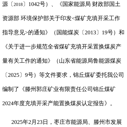
源〔
〕
1042
号）、《国家能源局 财政部国土
2018
资源部 环境保护部关于印发
<
煤矿充填开采工作
指导意见
>
的通知》（国能煤炭〔
2013
〕
19
号）和
《关于进一步规范全省煤矿充填开采置换煤炭产
量有关工作的通知》（山东省能源局鲁能源煤炭
〔
2025
〕
9
号）等文件要求，锦丘煤矿委托
我公司
编制了《滕州郭庄矿业有限责任公司锦丘煤
矿
2024
年度充填开采产能置换煤炭认定报告》
。
2025
年
2
月
23
日，枣庄市能源局、滕州市发展