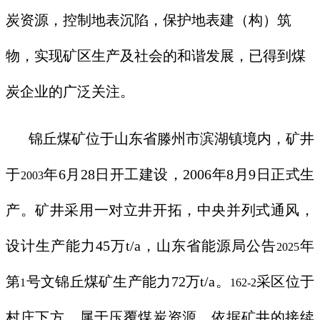
炭资源，控制地表沉陷，保护地表建（构）筑
物，实现矿区生产及社会的和谐发展，已得到煤
炭企业的广泛关注。
锦丘煤矿位于山东省滕州市滨湖镇境内，矿井
于
年
6
月
28
日开工建设，
2006
年
8
月
9
日正式生
2003
产。矿井采用一对立井开拓，中央并列式通风，
设计生产能力
45
万
t/a
，山东省能源局公告
年
2025
第
号文锦丘煤矿生产能力
72
万
t/a
。
采区位于
1
162-2
村庄下方，属于压覆煤炭资源。依据矿井的接续